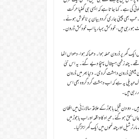
 پڑا جس میں یہ جملے تھے ہی نہیں۔ یعنی ایک طرح
 کی ہے۔ کہا جاتا ہے کہ ایسی ہی گھٹیا حرکت
وا۔ تب بھی چینی جاری کردہ بیان پر ناخوش ہوئے۔
 ہو رہی ہیں، خود کش بمبار یا اب خود کش ڈرون۔
ایک گھر پر ڈرون حملہ ہوا۔ دھماکہ ہوا، دھواں اٹھا
تھے۔ چند زخمی ہسپتال پہنچا دیے گئے۔ یہ اس نئی
ی ہییعنی ڈرون دہشت گردی۔ دنیا بھر میں ڈرون
ک تبدیلی یہ ہے کہ اب دہشت گرد گروہ بھی اس
ر رہی ہیں۔
 دو دن قبل باجوڑ کے علاقہ سالارزئی میں افغان
ں بحق ہوگئے۔ تیراہ کا واقعہ اور اب باجوڑ میں
ٹر شیل اور چند لمحوں میں ایک گھر اجڑ گیا۔