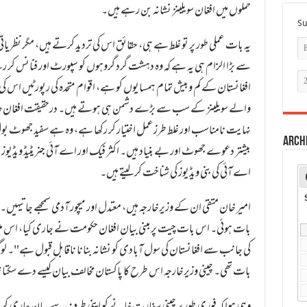
حملوں میں افغان سویلینز نشانہ بن رہے ہیں۔
Su
یہ بات عملی طور پر تو غلط ہے ہی، حقائق اس کی تردید کرتے ہیں، مگر نظریات
سے بڑا الزام ہی یہ ہے کہ وہ دہشت گرد گروہوں کو سپورٹ اور فنانس کر رہ
افغانستان کے کم وبیش تمام ہمسایوں کو ہے، اقوام متحدہ کی رپورٹیں اس 
والے سویلینز کے سب سے بڑے دشمن ہی ہوتے ہیں۔ درحقیقت افغان ط
نہایت نامناسب اور غلط طرزعمل اختیار کر رکھا ہے، وہ ہے سفید جھوٹ ب
Arch
بیشتر دعوے جھوٹ اور بے بنیاد ہیں۔ اکثر فیک اور اے آئی جنریٹیڈ ویڈیوز 
اے آئی کی بنی ویڈیوز کی شناخت کر لیتے ہیں۔
امیر خان متقی ان کے وزیرخارجہ ہیں، معتدل اور میچور آدمی سمجھے جاتیہیں۔ 
بات ہوئی۔ اس بات چیت پر مبنی بیان افغان حکومت نے جاری کیا، اس میں ل
کی جانب سے افغانستان کی سول آبادی کو نشانہ بنانا ناقابل قبول ہے"۔ ل
بات تھی۔ چینی وزیرخارجہ اس طرح کا پاکستان مخالف بیان کیسے دے سکت