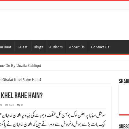
ai Baat
Guest
Blogs
Authors
About Us
Contact Us
l Ghalat Khel Rahe Hain?
Shar
 Khel Rahe Hain?
ws
875
0
سوشل میڈیا پر بعض لوگ جو آج کل مختلف وجوہات کی بنیاد پر افغان طالبا
ایک بات بڑے جوش وخروش سے دہراتے ہیں کہ افغان طالبان نے پاکستان میں
Subs