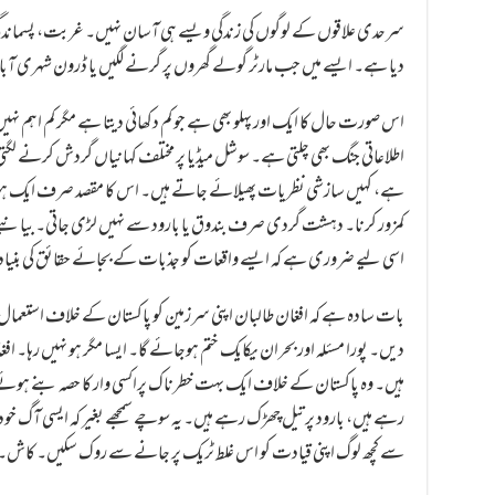
سرحدی علاقوں کے لوگوں کی زندگی ویسے ہی آسان نہیں۔ غربت، پسماندگی 
دیا ہے۔ ایسے میں جب مارٹر گولے گھروں پر گرنے لگیں یا ڈرون شہری آباد
اس صورت حال کا ایک اور پہلو بھی ہے جو کم دکھائی دیتا ہے مگر کم اہ
اطلاعاتی جنگ بھی چلتی ہے۔ سوشل میڈیا پر مختلف کہانیاں گردش کرنے لگتی ہی
ہے، کہیں سازشی نظریات پھیلائے جاتے ہیں۔ اس کا مقصد صرف ایک ہوتا ہے
کمزور کرنا۔ دہشت گردی صرف بندوق یا بارود سے نہیں لڑی جاتی۔ بیانیے
اسی لیے ضروری ہے کہ ایسے واقعات کو جذبات کے بجائے حقائق کی بنیاد 
بات سادہ ہے کہ افغان طالبان اپنی سرزمین کو پاکستان کے خلاف استعما
دیں۔ پورا مسئلہ اور بحران یکایک ختم ہوجائے گا۔ ایسا مگر ہو نہیں رہا۔
ہیں۔ وہ پاکستان کے خلاف ایک بہت خطرناک پراکسی وار کا حصہ بنے ہوئے
رہے ہیں، بارود پر تیل چھڑک رہے ہیں۔ یہ سوچے سمجھے بغیر کہ ایسی آگ خود
سے کچھ لوگ اپنی قیادت کو اس غلط ٹریک پر جانے سے روک سکیں۔ کاش۔