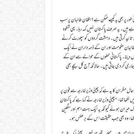
ی طور پر بھی یہ کیسے ممکن ہے؟ افغان طالبان پر سب
ے ہیں۔ یہ صرف پاکستان نہیں کہہ رہا۔ یہی شکوہ
کی تائید کرتی ہیں۔ دہشت گردوں کو سپورٹ کرنے
البان حکومت اور ان کے ذمہ داران نے ایک
ول دینا۔ پاکستانی حملوں کے حوالے سے ان کے
جاری کر دی جاتی ہیں۔ حالانکہ آج کل بچے بھی
حال مگر ان کا یہ ہے کہ چینی وزیرخارجہ سے فون پر
کھا تھا، "چینی وزیرخارجہ نے کہا ہے کہ پاکستان
وگ حیران ہوئے کیونکہ یہ ایک بہت اہم اور سنگین
ا تھا، وہ بھی جب حقیقت اس کے برعکس ہو۔