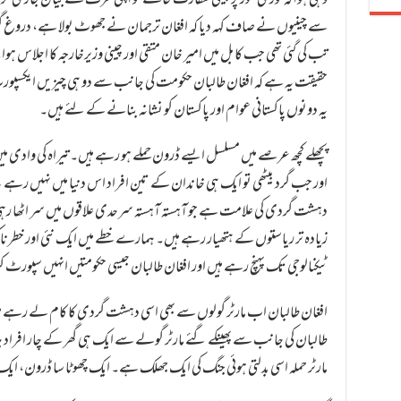
وہی ہوا کہ فوری طور پر چینی سفارت خانے کو اپنی طرف سے بیان جاری کرنا
سے چینیوں نے صاف کہہ دیا کہ افغان ترجمان نے جھوٹ بولا ہے، دروغ گوئی
تب کی گئی تھی جب کابل میں امیر خان متقی اور چینی وزیرخارجہ کا اجلاس ہ
حقیقت یہ ہے کہ افغان طالبان حکومت کی جانب سے دو ہی چیزیں ایکسپورٹ
یہ دونوں پاکستانی عوام اور پاکستان کو نشانہ بنانے کے لئے ہیں۔
پچھلے کچھ عرصے میں مسلسل ایسے ڈرون حملے ہو رہے ہیں۔ تیراہ کی وادی میں 
اور جب گرد بیٹھی تو ایک ہی خاندان کے تین افراد اس دنیا میں نہیں رہے 
دہشت گردی کی علامت ہے جو آہستہ آہستہ سرحدی علاقوں میں سر اٹھا رہ
زیادہ تر ریاستوں کے ہتھیار رہے ہیں۔ ہمارے خطے میں ایک نئی اور خطرنا
ٹیکنالوجی تک پہنچ رہے ہیں اور افغان طالبان جیسی حکومتیں انہیں سپورٹ ک
افغان طالبان اب مارٹر گولوں سے بھی اسی دہشت گردی کا کام لے رہے ہیں۔
طالبان کی جانب سے پھینکے گئے مارٹر گولے سے ایک ہی گھر کے چار افراد جا
مارٹر حملہ اسی بدلتی ہوئی جنگ کی ایک جھلک ہے۔ ایک چھوٹا سا ڈرون، ایک مار