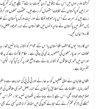
گزشتہ دو برسوں میں اس کے ناقابل تردید ثبوت سامنے آ چکے ہیں کہ تحریک ط
سرزمین کو پاکستان کے خلاف استعمال کر رہے ہیں۔ مختلف حملوں اور گرفتا
رہے ہیں کہ سرحد کے اُس پار موجود ٹھکانے اور نیٹ ورک پاکستان کے خلا
پس منظر میں پاکستان نے حالیہ دنوں میں افغانستان کے اندر موجود بعض دہ
کارروائیاں کیں۔
ان کارروائیوں کا مقصد افغانستان یا اس کے عوام کو نشانہ بنانا نہیں تھا
خلاف سرحد پار حملوں کی منصوبہ بندی کی جاتی ہے۔ حکام کا کہنا ہے کہ یہ کاررو
اور ان میں شہری علاقوں کو نشانہ بنانے سے واضح طور پر گریز کیا گیا۔ لیکن ا
جنم دیتا ہے۔
افغان طالبان نے اپنی غلطیوں کو سدھارنے اور ٹی ٹی پی کی حمایت سے دستب
شعار بنایا۔ اطلاعات کے مطابق پاکستان کے اندر بعض شہری علاقوں کی طرف
صلاحیت محدود تھی، اس لیے بڑے پیمانے پر نقصان نہیں ہوا۔ مگر اس عم
مسئلے کی جڑ کو ختم کرنے کے بجائے کشیدگی میں اضافہ کرنا شاید کسی کے بھی 