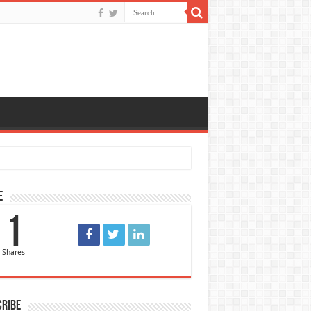
e
1
Shares
cribe