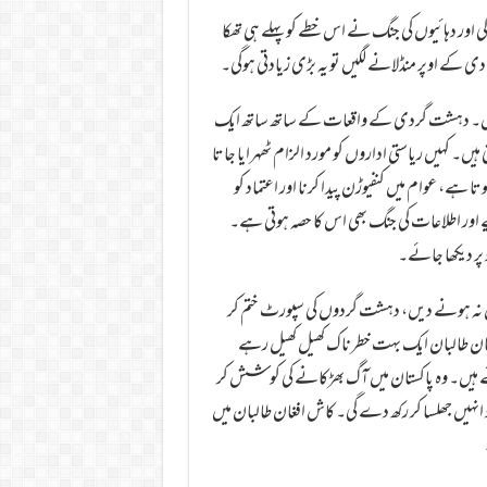
اور دہائیوں کی جنگ نے اس خطے کو پہلے ہی تھکا
ی کے اوپر منڈلانے لگیں تو یہ بڑی زیادتی ہوگی۔
م نہیں۔ دہشت گردی کے واقعات کے ساتھ ساتھ ایک
ں۔ کہیں ریاستی اداروں کو مورد الزام ٹھہرایا جاتا
، عوام میں کنفیوڑن پیدا کرنا اور اعتماد کو
 اور اطلاعات کی جنگ بھی اس کا حصہ ہوتی ہے۔
پر دیکھا جائے۔
ل نہ ہونے دیں، دہشت گردوں کی سپورٹ ختم کر
 افغان طالبان ایک بہت خطرناک کھیل کھیل رہے
 ہیں۔ وہ پاکستان میں آگ بھڑکانے کی کوشش کر
 انہیں جھلسا کر رکھ دے گی۔ کاش افغان طالبان میں