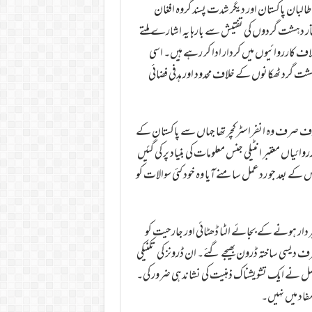
البان پاکستان اور دیگر شدت پسند گروہ افغان
ر دہشت گردوں کی تفتیش سے بارہا یہ اشارے ملتے
ف کارروائیوں میں کردار ادا کر رہے ہیں۔ اسی
شت گرد ٹھکانوں کے خلاف محدود اور ہدفی فضائی
۔ ہدف صرف وہ انفراسٹرکچر تھا جہاں سے پاکستان کے
ائیاں معتبر انٹیلی جنس معلومات کی بنیاد پر کی گئیں
س کے بعد جو ردعمل سامنے آیا وہ خود کئی سوالات کو
ردار ہونے کے بجائے الٹا ڈھٹائی اور جارحیت کو
 دیسی ساختہ ڈرون بھیجے گئے۔ ان ڈرونز کی تکنیکی
ل نے ایک تشویشناک ذہنیت کی نشاندہی ضرور کی۔
مفاد میں نہیں۔