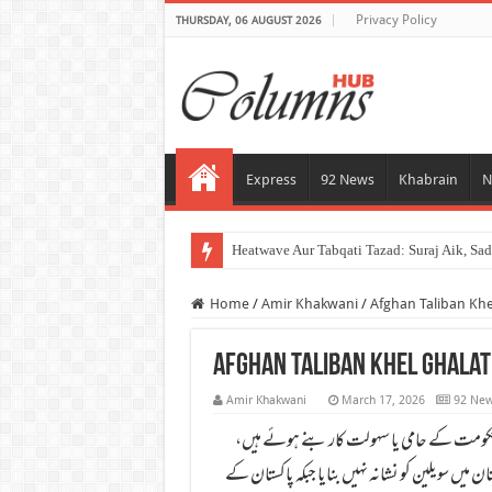
Privacy Policy
THURSDAY, 06 AUGUST 2026
Express
92 News
Khabrain
N
Heatwav
Home
/
Amir Khakwani
/
Afghan Taliban Khe
Afghan Taliban Khel Ghalat
Amir Khakwani
March 17, 2026
92 Ne
ن حکومت کے حامی یا سہولت کار بنے ہوئے ہیں،
 سویلین کو نشانہ نہیں بنایا جبکہ پاکستان کے