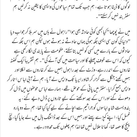
لوگوں کا ڈیٹا ہوتا ہے، ہم جب تک تمام سیاحوں کی واپسی کا یقین نہ کر لیں ہم
سنٹر بند نہیں کر سکتے"۔
میں نے پوچھا "کیا کبھی کوئی حادثہ بھی ہوا" راہول نے ہاں میں سر ہلا کر جواب دیا
"دنیا کی کون سی ایسی جگہ ہوگی جہاں حادثے نہ ہوتے ہوں لیکن ہم اس جگہ کے
حادثوں کے بارے میں کسی کو نہیں بتا سکتے، حکومت نے پابندی لگا رکھی ہے
کیوں کہ اس سے خوف پھیلے گا اور سیاحت میں کمی آئے گی"۔ ہم تقریباً ایک گھنٹہ
غاروں کے اندر رہے، وزٹ کے بعد راہول ہمیں لے کر غاروں سے نکلا اور
ہمیں گھنے جنگل سے گزار کر شاور ایریا تک واپس لے آیا، ہم نے آبی لباس اتار کر
واپس جمع کرایا، سنٹر میں پانی کے حوض تھے، ہمارے لباس حوضوں میں ڈال کر
دھوئے گئے اور اس کے بعد سوکھنے کے لیے تاروں پر ڈال دیے گئے، یہ
بندوبست شاید لباسوں کو جراثیم سے بچانے کے لیے کیا گیا تھا، ہم نے دوبارہ
غسل کیا، اپنے کپڑے پہنے اور ہمیں اس کے بعد ڈائننگ ہال میں لے جایا گیا، لنچ
پیکج کا حصہ تھا، کھانا حلال نہیں تھا لہٰذا ہم پھلوں تک محدود رہے۔