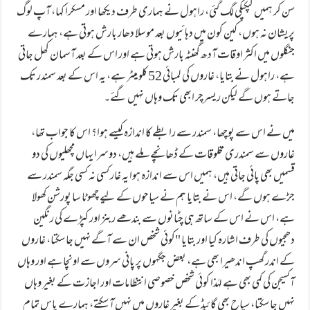
سن کر ہمیں کپکپکی لگ گئی، راہول نے ہماری طرف دیکھا اور مسکرا کہا، آپ لوگ
پریشان نہ ہوں، کین کون میں دہائیوں بعد موسلا دھار بارش ہوتی ہے، ہمارے
جنگلوں میں اکثر اوقات آدھ گھنٹہ بارش ہوتی ہے اور اس کے بعد آسمان کھل جاتی
ہے، راہول نے بتایا، غاروں کی لمبائی 52 کلو میٹر ہے، یہ اس کے بعد سمندر تک
جاتے ہوں گے لیکن ریسرچر ابھی تک وہاں نہیں گئے۔
میں نے اس سے پوچھا، سمندر سے رابطے کا اندازہ کیسے ہوا؟ اس کا جواب تھا،
غاروں سے سمندری مخلوقات کے ڈھانچے ملے ہیں، دوسرا یہاں مچھلیوں کی دو
قسمیں بھی پائی جاتی ہیں، ہمیں اس سے اندازہ ہوا یہ غار کسی نہ کسی جگہ سمندر سے
جڑے ہوں گے، اس نے بتایا ہم نے سیاحوں کے لیے چھوٹا سا پورشن کھولا
ہے، اس نے اس کے ساتھ ہی چٹانوں سے بندھے ربنز اور کپڑے کی رنگین
دھجیوں کی طرف اشارہ کیا اور بتایا "کوئی شخص ان سے آگے نہیں جا سکتا، غاروں
کے اندر گھپ اندھیرا بھی ہے، بعض جگہوں پر پانی سروں سے اونچا ہے اور وہاں
آکسیجن کی کمی بھی ہے لہٰذا کوئی شخص خصوصی انتظامات اور اجازت کے بغیر وہاں
نہیں جا سکتا، سیاح بھی گائیڈ کے بغیر غاروں میں نہیں آ سکتے، ہمارے پاس تمام