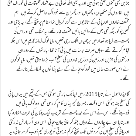
جڑیں بھی تنوں جتنی ہوتی ہیں اور یہ بھی اللہ تعالیٰ کی بے شمار مخلوقات کی خوراک بنتی
ہیں، غاروں کی مکھیاں، مچھلیاں اور مچھر ان سے خوراک حاصل کرتے ہیں، ہم
مختلف غاروں اور پانی کے تالابوں سے گزر کر ہال نما مقام پر پہنچ گئے، یہ بڑی اور
کھلی چوکور جگہ تھی جس کے دائیں بائیں مختلف غار تھے، یہ خشک تھی اور اس کی
چھت سے زیادہ تعداد میں برچھیاں لٹک رہی تھیں، مایا لوگ زمانہ قدیم میں اس جگہ
قیام کرتے تھے، وہاں صرف برسات میں پانی آتا تھا، بارشوں کے دوران
درختوں کی جڑیں اور زمین کی درزیں غاروں کی سطح آب بڑھا دیتی تھیں، مایا لوگوں
نے اس صورت حال میں خود کو بچانے کے لیے چٹانوں پر ٹھکانے بنا رکھے
تھے۔
گائیڈ راہول نے بتایا 2015ء میں اچانک بارش ہوگئی جس کے نتیجے میں یہاں پانی
کی سطح بلند ہوگئی، اس وقت ریسرچ ٹیم یہاں کام کر رہی تھی، وہ لوگ پانی میں
ڈوبنے لگے، اس نے اس کے بعد چھت کے قریب ایک چٹان کی طرف اشارہ کیا
اور بتایا ان بے چاروں نے وہاں بیٹھ کر اپنی جان بچائی، اس دن اگر بارش نہ رکتی
اور پانی کی سطح ان کی گردنوں تک پہنچ کر کم نہ ہوتی تو پوری ٹیم ڈوب کر مر جاتی، یہ