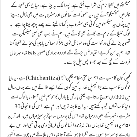
میکسیکو میں ٹکیلا نام کی شراب بنتی ہے، پورا ملک یہ پیتا ہے، سیاح بھی ٹکیلا کے
چکر میں میکسیکو آتے ہیں، یہ عموماً اسے کھانوں اور مشروبات میں بھی ڈال دیتے
ہیں چناں چہ میکسیکو میں کوئی بھی مشروب یا کھانا لینے سے پہلے پوچھ لینا چاہیے، یہ
لوگ ٹکیلا کے نام سے گانے بھی گاتے ہیں، ہم نے جب بھی کسی میکسیکن سے
تصویر بنانے کی درخواست کی وہ موبائل فون پکڑ کر سمائل یا چیز کی بجائے ٹکیلا کہتا
تھا، ہم یہ سن کر بے اختیار ہنس پڑتے تھے اور وہ ہماری تصویر بنا لیتا تھا، بہرحال
فروٹ کے لنچ کے بعد ہم واپس چل پڑے۔
کین کون کا سب سے اہم سیاحتی مقام چیچن اٹزا (Chichen Itza) ہے، یہ مایا
لوگوں کا سب سے بڑا ٹیمپل تھا، یہ کین کون کے ایسے علاقے میں ہے جہاں سال
میں 300 دن سورج رہتا ہے یعنی بارش یا بادل کا موسم نہیں آتا، مایا لوگ اسے
دنیا کا ساتواں عجوبہ کہتے ہیں، یہ ان کا بلند ترین اہرام ہے، اس کی اونچائی 30
میٹرہے، شہر کے عین درمیان تھا، اس کی چاروں سائیڈز پر سیڑھیاں ہیں، بلند ترین
مقام پر وہ ٹیمپل تھا جہاں روزانہ زندہ انسانوں کی قربانی دی جاتی تھی اور اس بے
چارے کا سر سیڑھیوں سے ٹکراتا ہوا نیچے آتا تھا، اس علاقے میں جون سے اکتوبر