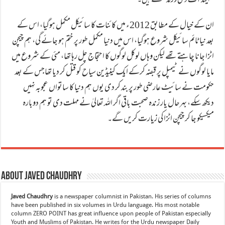
"اینڈ آف دی ورلڈ" کہتے ہیں۔
ان کے خیال کے مطابق 2012ء میں کائنات کا سائیکل مکمل ہوگیا، اس کے
بعد نیا ٹائم سائیکل شروع ہوگیا، اس میں دنیا مکمل طور پر ختم ہو جائے گی، ہم چیچن
اٹزا جانا چاہتے تھے لیکن وہاں لوکل لوگوں کا احتجاج چل رہا تھا، مئی کے شروع میں
مایا لوگوں نے ٹیمپل پر قبضہ کرکے ایک کینیڈین سیاح کو قتل کر دیا تھاجس کے بعد
حکومت نے سائیٹ عارضی طور پر بند کر دی یوں ہم دنیا کا ساتواں عجوبہ نہیں
دیکھ سکے، بہرحال یار زندہ صحبت باقی اگر اللہ تعالیٰ نے مہلت دی تو ہم دوبارہ
میکسیکو جا کر چیچن اٹزا کی زیارت کریں گے۔
About Javed Chaudhry
Javed Chaudhry
is a newspaper columnist in Pakistan. His series of columns
have been published in six volumes in Urdu language. His most notable
column ZERO POINT has great influence upon people of Pakistan especially
Youth and Muslims of Pakistan. He writes for the Urdu newspaper Daily