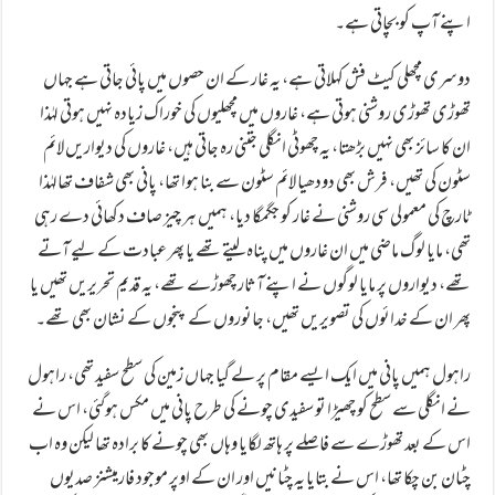
اپنے آپ کو بچاتی ہے۔
دوسری مچھلی کیٹ فش کہلاتی ہے، یہ غار کے ان حصوں میں پائی جاتی ہے جہاں
تھوڑی تھوڑی روشنی ہوتی ہے، غاروں میں مچھلیوں کی خوراک زیادہ نہیں ہوتی لہٰذا
ان کا سائز بھی نہیں بڑھتا، یہ چھوٹی انگلی جتنی رہ جاتی ہیں، غاروں کی دیواریں لائم
سٹون کی تھیں، فرش بھی دودھیا لائم سٹون سے بنا ہوا تھا، پانی بھی شفاف تھالہٰذا
ٹارچ کی معمولی سی روشنی نے غار کو جگمگا دیا، ہمیں ہر چیز صاف دکھائی دے رہی
تھی، مایا لوگ ماضی میں ان غاروں میں پناہ لیتے تھے یا پھر عبادت کے لیے آتے
تھے، دیواروں پر مایا لوگوں نے اپنے آثار چھوڑے تھے، یہ قدیم تحریریں تھیں یا
پھر ان کے خدائوں کی تصویریں تھیں، جانوروں کے پنجوں کے نشان بھی تھے۔
راہول ہمیں پانی میں ایک ایسے مقام پر لے گیا جہاں زمین کی سطح سفید تھی، راہول
نے انگلی سے سطح کو چھیڑا تو سفیدی چونے کی طرح پانی میں مکس ہوگئی، اس نے
اس کے بعد تھوڑے سے فاصلے پر ہاتھ لگایا وہاں بھی چونے کا برادہ تھا لیکن وہ اب
چٹان بن چکا تھا، اس نے بتایا یہ چٹانیں اور ان کے اوپر موجود فارمیشنز صدیوں