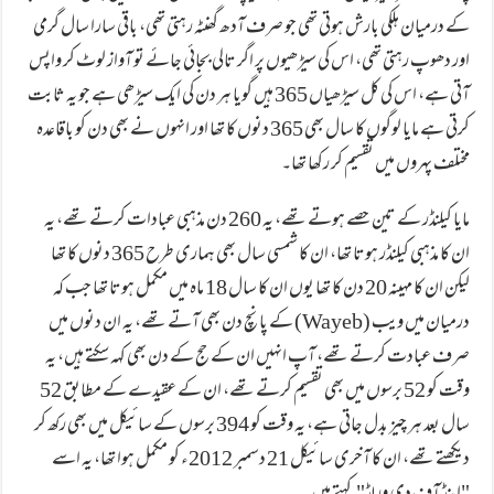
کے درمیان ہلکی بارش ہوتی تھی جو صرف آدھ گھنٹہ رہتی تھی، باقی سارا سال گرمی
اور دھوپ رہتی تھی، اس کی سیڑھیوں پر اگر تالی بجائی جائے تو آواز لوٹ کر واپس
آتی ہے، اس کی کل سیڑھیاں 365 ہیں گویا ہر دن کی ایک سیڑھی ہے جو یہ ثابت
کرتی ہے مایا لوگوں کا سال بھی 365 دنوں کا تھا اور انہوں نے بھی دن کو باقاعدہ
مختلف پہروں میں تقسیم کر رکھا تھا۔
مایا کیلنڈر کے تین حصے ہوتے تھے، یہ 260 دن مذہبی عبادات کرتے تھے، یہ
ان کا مذہبی کیلنڈر ہوتا تھا، ان کا شمسی سال بھی ہماری طرح 365 دنوں کا تھا
لیکن ان کا مہینہ 20 دن کا تھا یوں ان کا سال 18 ماہ میں مکمل ہوتا تھا جب کہ
درمیان میں ویب (Wayeb) کے پانچ دن بھی آتے تھے، یہ ان دنوں میں
صرف عبادت کرتے تھے، آپ انہیں ان کے حج کے دن بھی کہہ سکتے ہیں، یہ
وقت کو 52 برسوں میں بھی تقسیم کرتے تھے، ان کے عقیدے کے مطابق 52
سال بعد ہر چیز بدل جاتی ہے، یہ وقت کو 394 برسوں کے سائیکل میں بھی رکھ کر
دیکھتے تھے، ان کا آخری سائیکل 21 دسمبر 2012ء کو مکمل ہوا تھا، یہ اسے