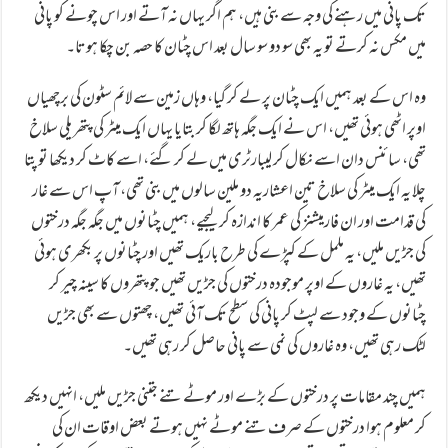
تک پانی میں رہنے کی وجہ سے بنی ہیں، ہم اگر یہاں نہ آتے اور اس چونے کو پانی
میں مکس نہ کرتے تو یہ بھی سو دو سو سال بعد اس چٹان کا حصہ بن چکا ہوتا۔
وہ اس کے بعد ہمیں ایک چٹان پر لے کر گیا، وہاں زمین سے لائم سٹون کی برچھیاں
اوپر اٹھی ہوئی تھیں، اس نے ایک جگہ ہاتھ لگا کر بتایا یہاں ایک میٹر کی پتھریلی سلاخ
تھی، سائنس دان اسے نکال کر لیبارٹری میں لے کر گئے، اسے کاٹ کر دیکھا تو پتا
چلا یہ ایک میٹر کی سلاخ تین اعشاریہ دو ملین سالوں میں بنی تھی، آپ اس سے غار
کی قدامت اور ان فارمیشنز کی عمر کا اندازہ کر لیجیے، ہمیں چٹانوں میں جگہ جگہ درختوں
کی جڑیں ملیں، یہ ململ کے کپڑے کی طرح باریک تھیں اور چٹانوں پر بکھری ہوئی
تھیں، یہ غاروں کے اوپر موجودہ درختوں کی جڑیں تھیں جو پتھروں کا سینہ چیر کر
چٹانوں کے وجود سے لپٹ کر پانی کی سطح تک آئی تھیں، چھتوں سے بھی جڑیں
لٹک رہی تھیں، وہ غاروں کی نمی سے پانی حاصل کر رہی تھیں۔
ہمیں چند مقامات پر درختوں کے بڑے اور موٹے تنے جتنی جڑیں ملیں، انہیں دیکھ
کر معلوم ہوا درختوں کے صرف تنے موٹے نہیں ہوتے بعض اوقات ان کی