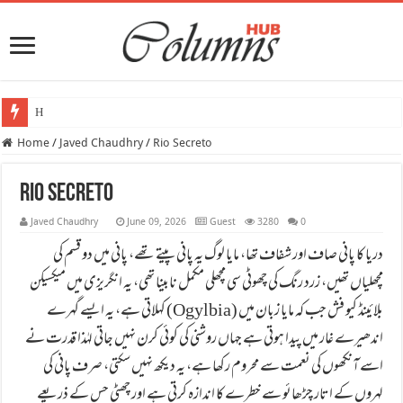
Heatwave
Home
/
Javed Chaudhry
/
Rio Secreto
Rio Secreto
Javed Chaudhry
June 09, 2026
Guest
3280
0
دریا کا پانی صاف اور شفاف تھا، مایا لوگ یہ پانی پیتے تھے، پانی میں دو قسم کی
مچھلیاں تھیں، زرد رنگ کی چھوٹی سی مچھلی مکمل نابینا تھی، یہ انگریزی میں میکسیکن
بلائینڈ کیو فش جب کہ مایا زبان میں (Ogylbia) کہلاتی ہے، یہ ایسے گہرے
اندھیرے غار میں پیدا ہوتی ہے جہاں روشنی کی کوئی کرن نہیں جاتی لہٰذا قدرت نے
اسے آنکھوں کی نعمت سے محروم رکھا ہے، یہ دیکھ نہیں سکتی، صرف پانی کی
لہروں کے اتار چڑھائو سے خطرے کا اندازہ کرتی ہے اور چھٹی حس کے ذریعے