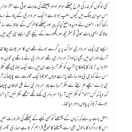
کئی لوگوں کو بندر کی طرح چھلکے ادھر ادھر پھینکنے کی عادت ہوتی ہے مگر سولر 
اس میدان جنگ میں کیوں سلپ ہوتا ہے؟ ایک سردار جی کے پتا نے اسے کئی دف
رکھا کرو۔ انہوں نے مزید واضع کیا کہ پیر اور چھلکے کا فزکس کے لحاظ سے سا
حالانکہ ایسی بات ہوتی تو مگر مچھ اور کچھوے کے نیچے بھی ایسے ہی تین ہیں وہ
ایسے ہی ایک سردار جی سڑک پر پر گرے ہوئے تھے ان کا سر پھٹ چکا ت
آئے اور ان میں بھی زیادہ تر سردار ہی تھے سردار جی نے ماتھے پر خون روک
مترو! یہ تربوز کا چھلکا پڑا آپ کو نظر آرہا ہے ان میں سے ایک بولا جی مجھے 
اس نے کہا جی جی وہ سامنے پڑا ہے وہاں موجود ایک عورت سے پوچھا کہ آپ
جی بڑے اچھے طریقے سے نظر آ رہا ہے پھر سردار جی نے علی الاعلان پوچھا 
کہہ دیا کہ کس"الو" کو نظر نہیں آ رہا؟ سردار جی کہنے لگے "مجھے نظر نہیں آ
ہوئے تربوز پر پاؤں دھر دیا تھا۔
اصل بات یہ ہے کہ زبان کے پھسلنے کو کسی کیلے کے چھلکے کی ضرورت نہیں ہ
اس کا اردگرد کا ماحول بھی اسے پھسلنے کا موقع فراہم کرتا ہے ہماری تیس