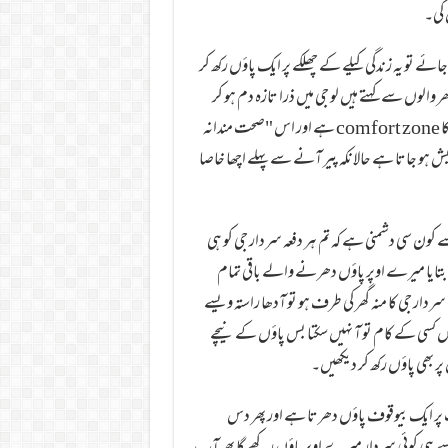
 گی۔
ئے تو یہ زندگی کیلے کے چھلکے پر ایک پاؤں رکھ کر
الوں سے کہتے ہیں لو جی میں ذرا تازہ دم ہو کر
آتا ہوں اور گھر سے باہر نکلتے ہی کسی چھلکے پر پاؤں رکھ دیتے ہیں گویا یہ ان کا comfort zone ہے اور اس "صحت مندانہ
ش ہو جاتا ہے حالانکہ پیر آنے سے پہلے اچھا خاصا
 کون سی دشمنی ہے کہ تم ہر دفعہ سردار جی کو ہی
ایا میرے اوپر پاؤں دھرنے والے باقی تمام
دار جی کا منہ گھر کی طرف ہو تو آدھا راستہ ویسے
وں کسی کے کام تو آ نہیں سکتا بس پاؤں کے نیچے
پر بھی پاؤں رکھ کر دیکھیں۔
 پر ایک بیوقوف پاؤں دھرتا ہے اور پھر دس