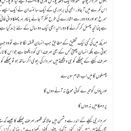
بقول سردار پولید سنگھ وہ ایک دفعہ پولیس بھرتی کا ٹیسٹ دینے گیا تو پول
اس کمرے میں آ جاؤ۔ انہی کی برادری کے ایک سائنسدان نے ایک ایسے کیل
سرخ ہو اور وہ دور سے اشارے کی طرح نظر آ جائے یا پھر ہر چھلکا وائی ف
ہے چنانچہ پھسل کر گرنے کا دورانیہ ابھی ایک دو سال کے لئے بڑھ گیا ہ
امریکہ میں کی گئی ایک تحقیق کے مطابق جب انسان قہقہہ لگاتا ہے تو وہ جب
ہوتی ہے بلکہ انسان پھبتی کس کے بھی صرف اسی کو دیکھتا ہے جو اس کا ٹا
صرف کیلے کے چھلکے کو ہی دیکھتے ہیں سردار کی بیوی اگر ساتھ ہو تو چھلکے ک
پھسلوں گا میں اب شام سویرے
اور پاؤں کو تیرے کوئی موچ نہ آنے دوں گا
پر دھکا میں نہ دوں گا
سردار جی کیلے کے اندر سے دشمن ہیں حالانکہ قصور صرف چھلکے کا جیسے گدھے 
بھی کہتے ہیں"میں کنوں کنوں آکھاں مینوں کینوں کھوا دے"۔ چنانچہ رگڑیں 