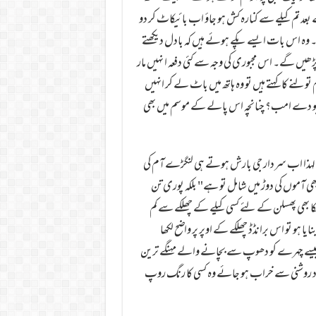
د تم کیلے سے کنارہ کش ہو جاؤ اب بائیکاٹ کر دو
و۔ وہ اس بات ایسے پکے ہوئے ہیں کہ بادل دیکھتے
ڑھیں گے۔ اس مجبوری کی وجہ سے کئی دفعہ ا نہیں مار
نے کا کہتے ہیں تو وہ ہاتھ میں باٹ لے کر انہیں
پیو دے امب؟ چنانچہ اس پالے کے موسم میں بھی
 لہذا اب سردار جی بارش ہوتے ہی لنگڑے آم کی
ھی آموں کی دوڑ میں شامل تو ہے" بلکہ پوری تن
کا بھی پھسلن کے لئے کسی کیلے کے چھلکے سے کم
ایا ہو تو اس برانڈڈ چھلکے کے اوپر پر واضح لکھا
 جیسے چہرے کو دھوپ سے بچانے والے مہنگے ترین
خود روشنی سے خراب ہو جائے وہ کسی کا رنگ روپ