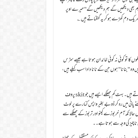
یسے ہی کوئی سردار میرے اوپر پاؤں رکھے گا پھر آپ
م بھی دیکھیں گے ہم دیکھیں گے" میرے اوپر
ھر یک دم کھڑے ہو کر یہ گنگناتے ہیں ؎
لوں کا تو کوئی نہ کوئی خاندان ہوتا ہے جیسے سڑس
 میں وہ "بنانا" ہوں جن کے نانا دادا سب کیلے ہیں،
ایک بات اہم ہے جو اندر سے نرم ہوتے ہیں الزامات کی زد میں بھی وہی آتے ہیں۔ بہت کم چھلکے ایسے ہیں جو skit پروف
 گھنٹے پانی میں رہ کر ڈوبے بغیر واپس کنارے پر لوٹ
وں حالانکہ آم خربوزے کینو اور تربوز کے چھلکے سے
 ناچیز کی وجہ سے ہوتا ہے۔۔