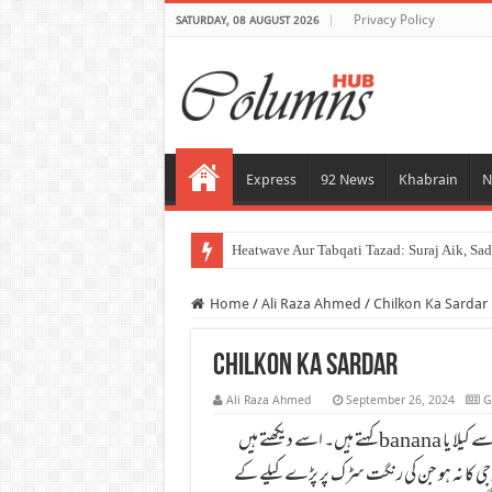
Privacy Policy
SATURDAY, 08 AUGUST 2026
Express
92 News
Khabrain
N
Heatwave Aur
Home
/
Ali Raza Ahmed
/
Chilkon Ka Sardar
Chilkon Ka Sardar
Ali Raza Ahmed
September 26, 2024
G
ایک ایسا پھل ہے جس کے چھلکے نے سکھوں کی زندگی اجیرن کی ہوئی ہے اسے کیلا یا banana کہتے ہیں۔ اسے دیکھتے ہیں
ار جی کا نہ ہو جن کی رنگت سڑک پر پڑے کیلے کے