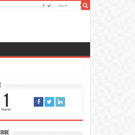
e
1
Shares
cribe