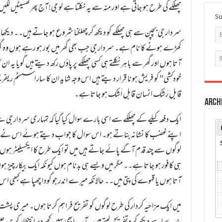
چھلکے کی طرح ہو جاتی ہے اور منہ سے یہ نکلتا ہے لو جی! آج پھر گھسیٹیں لگیں
Su
سردار جی بچپن سے ہی چھلکے کو دیکھ کر چھلکنا شروع ہو جاتے ہیں۔۔ دیکھا جا
کھڑے ہونے کا نام ہے۔ سردار جی جب بھی گھر میں بور ہو رہے ہوں وہ گھر و
خودکشی" کو فریش ہونا قرار دیتے ہیں اس وجہ شاید ان کا سارا سسٹم ریفری
قابل رَشک انسان قابل اَشک ہو جاتا ہے۔
Arch
ایک دفعہ کیلے کے چھلکے سے اسی بارے سوال کیا گیا کہ تمہاری سردار جی سے
اپنے غضب کا نشانہ بناتے ہو۔ اس سوال کا جواب دیتے ہوئے اس نے بت
لوگوں سے چند قدم آگے پائے جاتے ہیں میں تو ایک طرح کا ایکسیلیٹر ہوں سر
ہی کافور ہو جاتا ہے۔۔ مگر میں ویسے ہی بدنام ہوں کیونکہ ایک بیکار چیزہ
آتا ہوں یا قہوے کی پتی میں۔۔ حالانکہ میرے اندر جو گودا چھپا ہے کبھی اس 
میں ایک مزاحیہ کردار کی طرح لوگوں کو تفریح فراہم کرتا ہوں۔ میری پشت