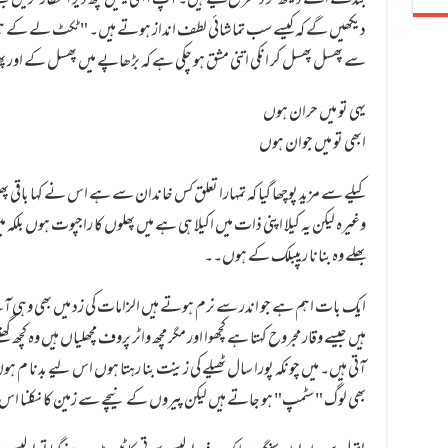
بندے اسے دیکھ کر دتفریح لیتے ہیں۔ آپ ابھی یہیں کچھ دیر انتظار کریں ج
دیکھیں گے کہ کیسے سب تماشائی لطف انداز ہوتے ہیں۔ "ٹکٹ لے کے ہ
سے پھسل پھسل کر انکی اتنی مشق ہو چکی ہے کہ بڑھاپے میں پھسل کے اور پ
یہی تو میں حران ہوں
ابھی تو میں جوان ہوں
کیلے سے مزید پوچھا گیا کہ تمہارا تعلق کس خاندان سے ہے اس نے کہا باقی پھ
وغیرہ لیکن یہ کیلا اپنی ذات میں اکیلا ہی ہے میں پھلوں کا راجپوت ہوں بلکہ
بھلے وہ بنانا ریپبلک کے ہوں۔۔
ہیں جیسے وقار مجروح کہتا ہے کچھوا اور مگر مچھ واٹر پروف مچھلیاں ہیں وہ کچھ
آتی ہیں۔ میں چونکہ پورا سال ٹھیلے کی زینت بنا رہتا ہوں اس لیے بدنا م ہ
بھی لوگ "سٹمپ" ہو جاتے ہیں لیکن پیروں کے نیچے سے زمین کا نکلنا اس