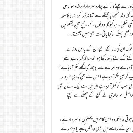
پاور سے چلنے والا بے چارہ سردار اور شاہ سوار ہی
عہ سمجھایا چھلکے سے اتنا نہ ڈرا کرو بس فاصلہ
ئنسی تعلق ہے کیونکہ دونوں کے نیچے تین نقطے ہیں
 کبھی چھلکے تو کیا پانی سے بھی نہیں پھسلتے۔۔
ھا لوگ ان کی مدد کے لیے ان کے پاس دوڑے
نے کے لئے ہاتھ رکھا ہوا تھا ساتھ کہہ رہے تھے
نظر آ رہا ہے دوسرے سے پوچھا کیا تجھے نظر آرہا ہے؟
 کو بھی نظر آرہا ہے؟ اس نے بھی کہا جی سردار
کیا سب کو نظر آ رہا ہے ان میں سے ایک نے یہ بھی
یا" دراصل سردار جی نے کیلے کے چھلکے سے بچتے
وتی حالانکہ وہ اس کام میں چھلکوں کا سردار ہے،
ری دنیا کے راستے میں بڑی طاقتیں کیلے یا دوسرے