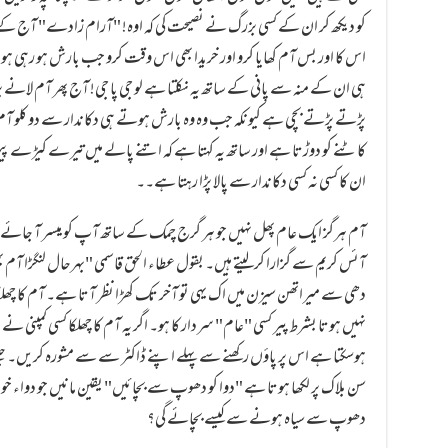
کو دیکھ کر ان کے کسی بزرگ نے نصیحت کی کہ اوہ! "آرام زادے" آج کے بع
اس کا اور بس آم کھایا کرو اور خریدا بھی اس وقت کرو جب بارش ہو رہی ہ
ہی ان کے منہ سے پانی کے ساتھ یہ نکلتا ہے لو جی پا جی! آج پھر آم لانے پ
پڑتے پڑتے بچی ہے کیونکہ جب وہ وہ بارش ہوتے ہی دکاندار سے دو کلو آم تول
کاٹنے کو دوڑتا ہے اور ساتھ یہ کہتا ہے کہ اتنے پالے میں تیرے کیڑے 
ان کا کسی نہ کسی دکاندار سے پالا پڑا رہتا ہے۔۔
آم ہرگز ایک عام پھل نہیں جو ہر گرج چمک کے ساتھ آپ کو میسر آ جائے
آئس کریم سے گزارا کرلیتے ہیں۔ بقول عطاء الحق قاسمی "بہرحال لنگڑا آم ب
دھی سے میراتھن سیزن میں اک یہی تو آخر تک کھڑا نظر آتا ہے۔ آم کا چھل
نہیں ہوتا بشرط پیر کسی "عام" سردار کا ہو۔ اگر یہ آم کا چھلکا کسی کمپنی نے بن
ہوسکتا ہے اس پر پاؤں رکھنے سے پہلے اپنے ڈاکٹر سے سے مشورہ کریں۔
سن بلاک پر لکھا ہوتا ہے "دوا کو دھوپ سے بچائیں" یقین مانیں جو دواء 
دھوپ سے سیاہ ہونے سے کیسے بچائے گی؟