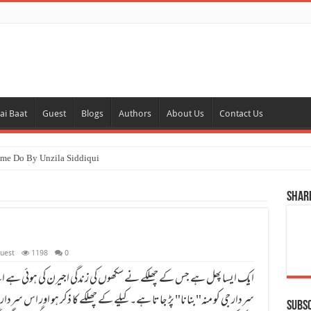
ai Baat
Guest
Blogs
Authors
About Us
Contact Us
Shar
uest
1198
0
سردار جی کو منہ"بنانا" پڑ جاتا ہے۔ کیلے کے چھلکے کا ذکر ہو اور اس سرد
Subs