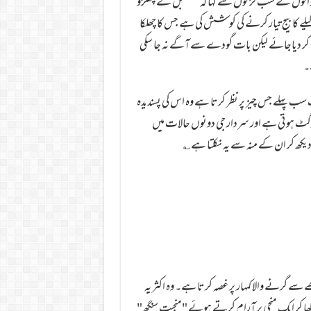
یس والوں نے سب لڑکوں سے کہا کہ مستقبل کے چھلڑو
ے کا بیج تیار کرنے کی کوشش کی ہے جس کا چھلکا
ائی کر دیاجائے لیکن بات گودے سے آگے نہ جا سکی
ے۔
 سب پہلے جس چیز پر نظر کرتا ہے وہ اس کی پسندیدہ
رگٹ ہو تی ہے اور سردار جی دونوں حالات میں
و دیکھ کر ان کے منہ سے یہ نکلتا ہے؎
سے گرنے والا کمہار پر غصہ کرتا ہے۔ وہ اکثر یہ
کھا کر ایک منجی پر آرام کرتے ہوئے "منجیت سنگھ"